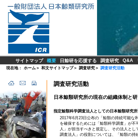
Q&A
サイトマップ
概要
日鯨研を応援する
調査研究
現在地：
ホーム
＞
和文サイトマップ
＞
調査研究
＞
調査研究活動
調査研究活動
日本鯨類研究所の現在の組織体制と研
指定鯨類科学調査法人としての日本鯨類研究所
2017年6月23日公布の「鯨類の持続可
を確保するためには「鯨類科学調査」が不
人」が担当すべきと規定し、その法人とし
調査法人」の役割については、「鯨類の持