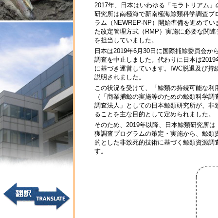
2017年、日本はいわゆる「モラトリアム
研究所は南極海で新南極海鯨類科学調査プロ
ラム（NEWREP-NP）開始準備を進め
た改定管理方式（RMP）実施に必要な関
を担当していました。
日本は2019年6月30日に国際捕鯨委員会か
調査を中止しました。代わりに日本は201
に基づき運営しています。IWC脱退及び持続
説明されました。
この状況を受けて、「鯨類の持続可能な利
（「商業捕鯨の実施等のための鯨類科学調査
調査法人」としての日本鯨類研究所が、非
ることを主な目的として定められました。
そのため、2019年以降、日本鯨類研究所は
獲調査プログラムの策定・実施から、鯨類
的とした非致死的技術に基づく鯨類資源調
す。