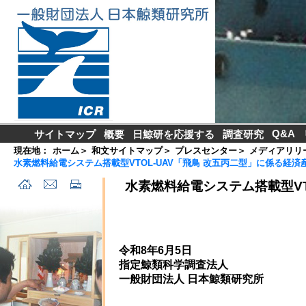
Q&A
サイトマップ
概要
日鯨研を応援する
調査研究
現在地：
ホーム
＞
和文サイトマップ
＞
プレスセンター
＞
メディアリリ
水素燃料給電システム搭載型VTOL-UAV「飛鳥 改五丙二型」に係る経
水素燃料給電システム搭載型VT
令和8年6月5日
指定鯨類科学調査法人
一般財団法人 日本鯨類研究所