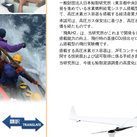
一般財団法人日本鯨類研究所（東京都中央
発を進めている水素燃料給電システム搭載型VTOL
て、高圧水素ガス容器を搭載する経済産業
本認可は、高圧ガス保安法に基づき、高圧
価を経たものです。
「飛鳥H2」は、当研究所がこれまで開発を
搭載能力の向上、飛行時の直接CO
排出ゼ
2
ム搭載型の飛行実験機です。
搭載する高圧水素ガス容器は、JFEコン
関する技術面および認可取得に係る手続き
当研究所は、今後も鯨類資源調査の高度化