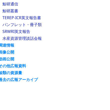
鯨研通信
鯨研叢書
TEREP-ICR英文報告書
パンフレット・冊子類
SRWRI英文報告
水産資源管理談話会報
調達情報
画像公開
動画公開
その他広報資料
鯨類の資源量
過去の広報アーカイブ