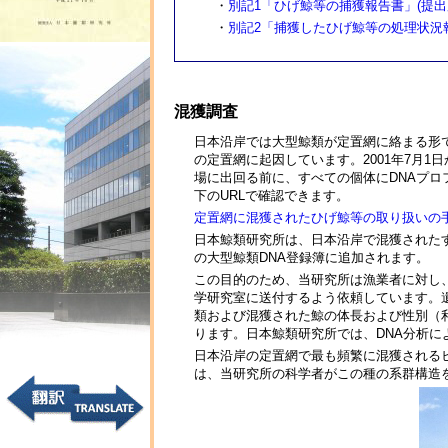
・
別記1「ひげ鯨等の捕獲報告書」(提出
・
別記2「捕獲したひげ鯨等の処理状況報
混獲調査
日本沿岸では大型鯨類が定置網に絡まる形
の定置網に起因しています。2001年7月
場に出回る前に、すべての個体にDNAプ
下のURLで確認できます。
定置網に混獲されたひげ鯨等の取り扱いの
日本鯨類研究所は、日本沿岸で混獲された
の大型鯨類DNA登録簿に追加されます。
この目的のため、当研究所は漁業者に対し
学研究室に送付するよう依頼しています。
類および混獲された鯨の体長および性別（
ります。日本鯨類研究所では、DNA分析に
日本沿岸の定置網で最も頻繁に混獲される
は、当研究所の科学者がこの種の系群構造