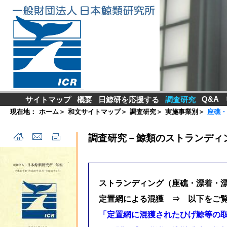
Q&A
サイトマップ
概要
日鯨研を応援する
調査研究
現在地：
ホーム
＞
和文サイトマップ
＞
調査研究
＞
実施事業別
＞
座礁・
調査研究－鯨類のストランディ
ストランディング（座礁・漂着・
定置網による混獲 ⇒ 以下をご
「定置網に混獲されたひげ鯨等の取